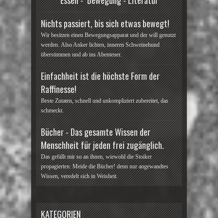
Nichts passiert, bis sich etwas bewegt!
Wir besitzen einen Bewegungsapparat und der will genutzt
werden. Also Anker lichten, inneren Schweinehund
überstimmen und ab ins Abenteuer.
Einfachheit ist die höchste Form der
Raffinesse!
Beste Zutaten, schnell und unkompliziert zubereitet, das
schmeckt.
Bücher - Das gesamte Wissen der
Menschheit für jeden frei zugänglich.
Das gefällt mir so an ihnen, wiewohl die Stoiker
propagierten: Meide die Bücher! denn nur angewandtes
Wissen, veredelt sich in Weisheit.
KATEGORIEN