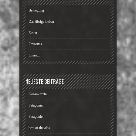
Bewegung
Das übrige Leben
Essen
Favorites
Literatur
NEUESTE BEITRÄGE
Koasakraxln
Patagonien
Patagonien
best of the alps