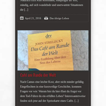
Natürlich trifft Karl Rossmann, Hauptfigur im Text,
ständig, auf sich wandelnde und unerwartete Situationen
die
[...]
April 21, 2016
Das übrige Leben
Café am Rande der Welt
Nach Camus eine leichte Kost, aber nicht minder gefällig.
Eingeflochten in eine kurzweilige Geschichte, kommen
Fragen vor wie: Warum bist du hier-Hast du Angst vor
dem Tod-Führst du ein erfülltes Leben? Interessanterweise
finden sich jene auf der Speisekarte eines Cafés.
[...]