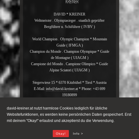
DAVID * KREINER
Weltmeister . Olympiasieger . staatlich geprüfter
Bergführer u. Schiführer ( IVBV )
World Champion . Olympic Champion * Mountain
Guide ( IFMGA )
Champion du Monde . Champion Olympique * Guide
de Montagne ( UIAGM )
Campione del Mondo . Campione Olimpico * Guide
Alpine Sciatori ( UIAGM )
Stegerwiese 15 * 6370 Kitzbühel * Tirol * Austria
E-Mail:
info@david-kreiner.at
* Phone: +43 699
19180899
david-kreiner.at nutzt harmlose Cookies lediglich für übliche
david_kreiner * official Instagram
Websitefunktionen, es werden keine persönlichen Daten gespeichert. Erst
mit deinem "Okay!" erlaubst und akzeptierst du die Verwendung.
Okay!
Info >