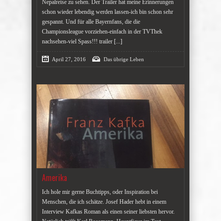
Nepalreise zu sehen. Der Trailer hat meine Erinnerungen
schon wieder lebendig werden lassen-ich bin schon sehr
gespannt. Und für alle Bayernfans, die die
Championsleague vorziehen-einfach in der TVThek
nachsehen-viel Spass!!! trailer
[...]
April 27, 2016
Das übrige Leben
Amerika
Ich hole mir gerne Buchtipps, oder Inspiration bei
Menschen, die ich schätze. Josef Hader hebt in einem
Interview Kafkas Roman als einen seiner liebsten hervor.