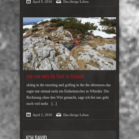
April 9, 2016
Das übrige Leben
you can only do that in Canada
skiing in the morning and golfing in the the afternoon-das
sagte mir einmal stolz ein Einheimischer in Whistler. Die
Rechnung ohne den Wirt gemacht, sage ich-bei uns geht
noch viel mehr.
[...]
April 2, 2016
Das übrige Leben
ICH DAVID