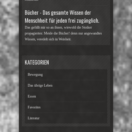
Bücher - Das gesamte Wissen der
Menschheit für jeden frei zugänglich.
Das gefällt mir so an ihnen, wiewohl die Stoiker
propagierten: Meide die Bücher! denn nur angewandtes
Wissen, veredelt sich in Weisheit.
KATEGORIEN
Bewegung
Das übrige Leben
Essen
Favorites
Literatur