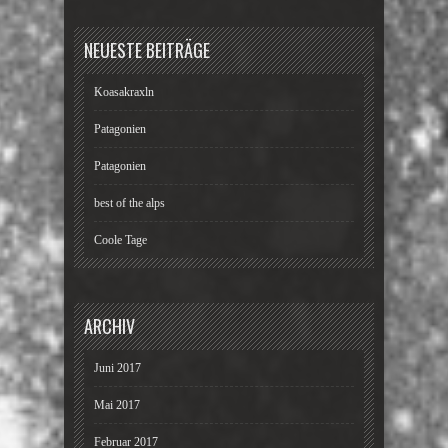
NEUESTE BEITRÄGE
Koasakraxln
Patagonien
Patagonien
best of the alps
Coole Tage
ARCHIV
Juni 2017
Mai 2017
Februar 2017