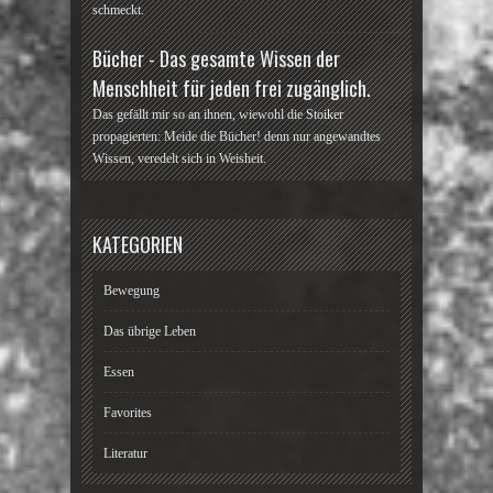
schmeckt.
Bücher - Das gesamte Wissen der
Menschheit für jeden frei zugänglich.
Das gefällt mir so an ihnen, wiewohl die Stoiker
propagierten: Meide die Bücher! denn nur angewandtes
Wissen, veredelt sich in Weisheit.
KATEGORIEN
Bewegung
Das übrige Leben
Essen
Favorites
Literatur