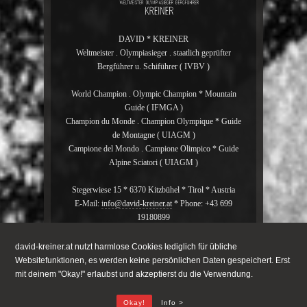
DAVID * KREINER
Weltmeister . Olympiasieger . staatlich geprüfter
Bergführer u. Schiführer ( IVBV )
World Champion . Olympic Champion * Mountain
Guide ( IFMGA )
Champion du Monde . Champion Olympique * Guide
de Montagne ( UIAGM )
Campione del Mondo . Campione Olimpico * Guide
Alpine Sciatori ( UIAGM )
Stegerwiese 15 * 6370 Kitzbühel * Tirol * Austria
E-Mail:
info@david-kreiner.at
* Phone: +43 699
19180899
david-kreiner.at nutzt harmlose Cookies lediglich für übliche
david_kreiner * official Instagram
Websitefunktionen, es werden keine persönlichen Daten gespeichert. Erst
mit deinem "Okay!" erlaubst und akzeptierst du die Verwendung.
Okay!
Info >