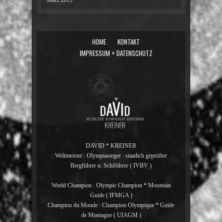
März 2015
HOME
KONTAKT
IMPRESSUM + DATENSCHUTZ
DAVID * KREINER
Weltmeister . Olympiasieger . staatlich geprüfter
Bergführer u. Schiführer ( IVBV )
World Champion . Olympic Champion * Mountain
Guide ( IFMGA )
Champion du Monde . Champion Olympique * Guide
de Montagne ( UIAGM )